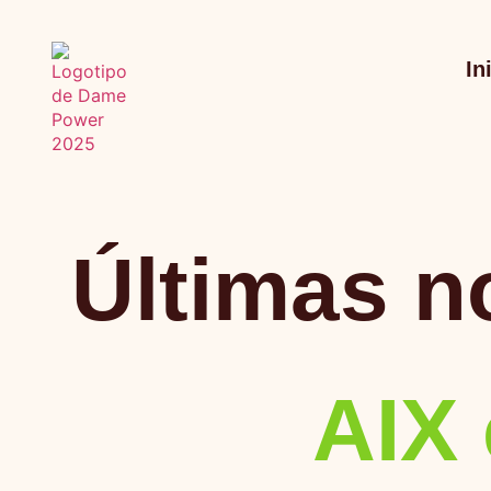
In
Últimas n
AIX