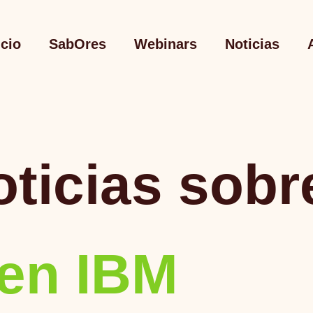
icio
SabOres
Webinars
Noticias
oticias sobr
 en IBM