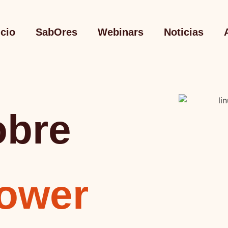
icio
SabOres
Webinars
Noticias
obre
power