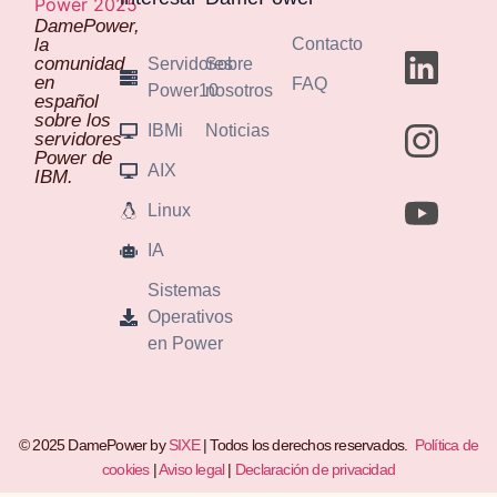
DamePower,
Contacto
la
comunidad
Servidores
Sobre
en
FAQ
Power10
nosotros
español
sobre los
IBMi
Noticias
servidores
Power de
AIX
IBM.
Linux
IA
Sistemas
Operativos
en Power
© 2025 DamePower by
SIXE
| Todos los derechos reservados.
Política de
cookies
|
Aviso legal
|
Declaración de privacidad