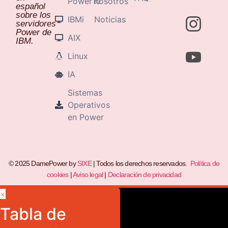
Power10
nosotros
español
sobre los
IBMi
Noticias
servidores
Power de
AIX
IBM.
Linux
IA
Sistemas
Operativos
en Power
© 2025 DamePower by
SIXE
| Todos los derechos reservados.
Política de
cookies
|
Aviso legal
|
Declaración de privacidad
×
Tabla de