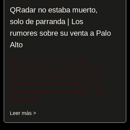
QRadar no estaba muerto,
solo de parranda | Los
rumores sobre su venta a Palo
Alto
QRadar no estaba muerto, solo de
parranda | Los rumores sobre su venta a
Palo Alto¿Te ha llegado el rumor de que
QRadar murió? Pues no estaba muerto,
solo de parranda😶‍🌫️​ En resumen… – IBM
solo vendió la
Leer más >