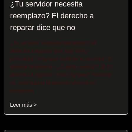
¿Tu servidor necesita
reemplazo? El derecho a
reparar dice que no
¿Tu servidor necesita reemplazo? El
derecho a reparar dice que noTu
proveedor: “Hay que cambiar el servidor” El
director financiero: “¿Cuánto cuesta?” 😰 El
derecho a reparar: “Hold my beer” Renovar
vs. reemplazar te permite ahorrar en
emisiones
Leer más >