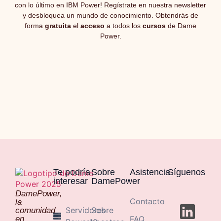
con lo último en IBM Power! Regístrate en nuestra newsletter
y desbloquea un mundo de conocimiento. Obtendrás de
forma
gratuita
el
acceso
a todos los
cursos
de Dame
Power.
Te podría
Sobre
Asistencia
Síguenos
interesar
DamePower
DamePower,
Contacto
la
Servidores
Sobre
comunidad
en
FAQ