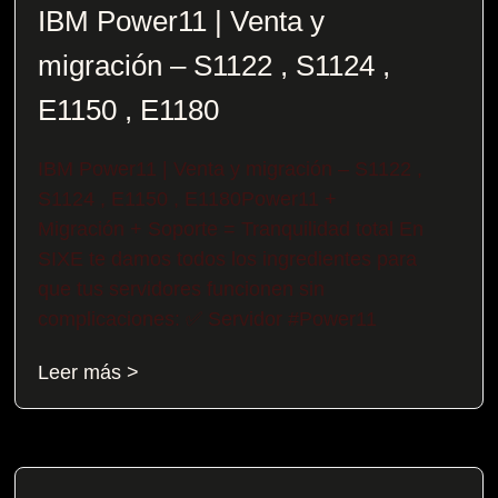
IBM Power11 | Venta y
migración – S1122 , S1124 ,
E1150 , E1180
IBM Power11 | Venta y migración – S1122 ,
S1124 , E1150 , E1180Power11 +
Migración + Soporte = Tranquilidad total En
SIXE te damos todos los ingredientes para
que tus servidores funcionen sin
complicaciones: ✅ Servidor #Power11
Leer más >