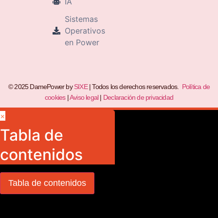
IA
Sistemas
Operativos
en Power
© 2025 DamePower by
SIXE
| Todos los derechos reservados.
Política de
cookies
|
Aviso legal
|
Declaración de privacidad
×
Tabla de
contenidos
Tabla de contenidos