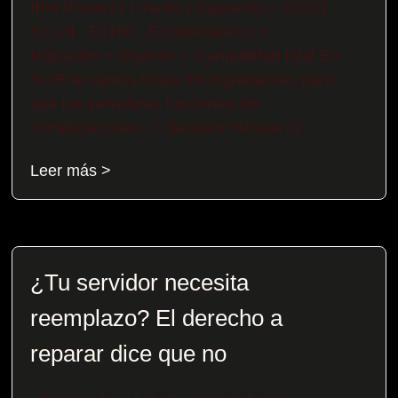
IBM Power11 | Venta y migración – S1122 ,
S1124 , E1150 , E1180Power11 +
Migración + Soporte = Tranquilidad total En
SIXE te damos todos los ingredientes para
que tus servidores funcionen sin
complicaciones: ✅ Servidor #Power11
Leer más >
¿Tu servidor necesita
reemplazo? El derecho a
reparar dice que no