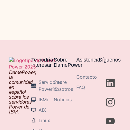
Te podría
Sobre
Asistencia
Síguenos
interesar
DamePower
DamePower,
Contacto
la
Servidores
Sobre
comunidad
en
FAQ
Power10
nosotros
español
sobre los
IBMi
Noticias
servidores
Power de
AIX
IBM.
Linux