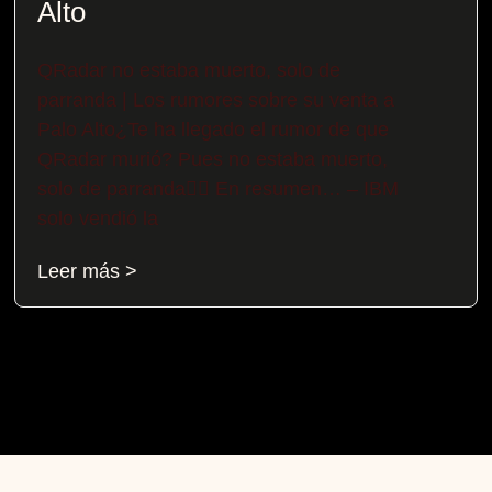
Alto
QRadar no estaba muerto, solo de
parranda | Los rumores sobre su venta a
Palo Alto¿Te ha llegado el rumor de que
QRadar murió? Pues no estaba muerto,
solo de parranda😶‍🌫️​ En resumen… – IBM
solo vendió la
Leer más >