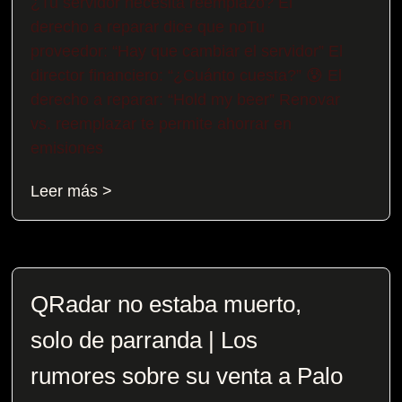
¿Tu servidor necesita reemplazo? El
derecho a reparar dice que noTu
proveedor: “Hay que cambiar el servidor” El
director financiero: “¿Cuánto cuesta?” 😰 El
derecho a reparar: “Hold my beer” Renovar
vs. reemplazar te permite ahorrar en
emisiones
Leer más >
QRadar no estaba muerto,
solo de parranda | Los
rumores sobre su venta a Palo