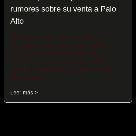
rumores sobre su venta a Palo
Alto
QRadar no estaba muerto, solo de
parranda | Los rumores sobre su venta a
Palo Alto¿Te ha llegado el rumor de que
QRadar murió? Pues no estaba muerto,
solo de parranda😶‍🌫️​ En resumen… – IBM
solo vendió la
Leer más >