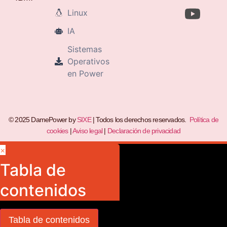
Linux
IA
Sistemas
Operativos
en Power
© 2025 DamePower by
SIXE
| Todos los derechos reservados.
Política de
cookies
|
Aviso legal
|
Declaración de privacidad
×
Tabla de
contenidos
Tabla de contenidos