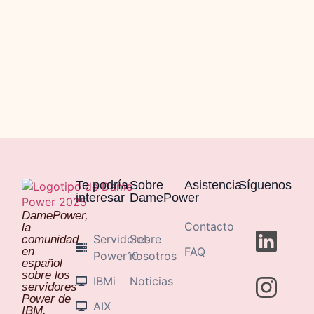
Te podría
Sobre
Asistencia
Síguenos
interesar
DamePower
DamePower,
Contacto
la
Servidores
Sobre
comunidad
en
FAQ
Power10
nosotros
español
sobre los
IBMi
Noticias
servidores
Power de
AIX
IBM.