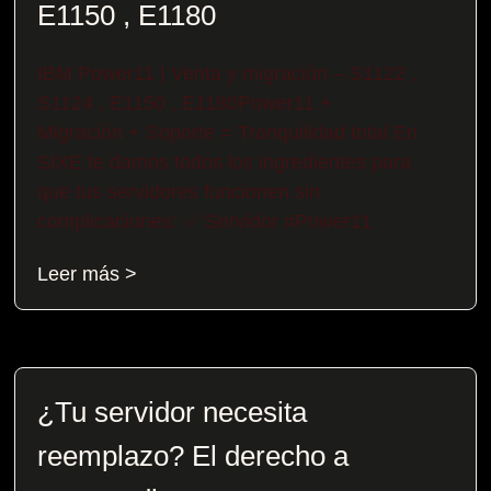
E1150 , E1180
IBM Power11 | Venta y migración – S1122 ,
S1124 , E1150 , E1180Power11 +
Migración + Soporte = Tranquilidad total En
SIXE te damos todos los ingredientes para
que tus servidores funcionen sin
complicaciones: ✅ Servidor #Power11
Leer más >
¿Tu servidor necesita
reemplazo? El derecho a