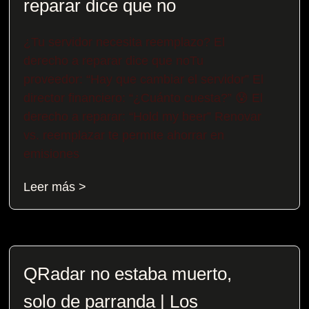
reparar dice que no
¿Tu servidor necesita reemplazo? El
derecho a reparar dice que noTu
proveedor: “Hay que cambiar el servidor” El
director financiero: “¿Cuánto cuesta?” 😰 El
derecho a reparar: “Hold my beer” Renovar
vs. reemplazar te permite ahorrar en
emisiones
Leer más >
QRadar no estaba muerto,
solo de parranda | Los