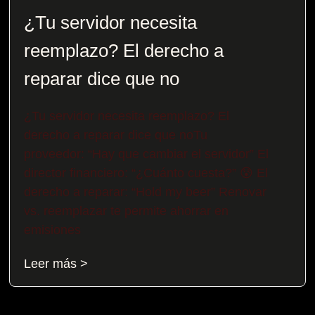
¿Tu servidor necesita
reemplazo? El derecho a
reparar dice que no
¿Tu servidor necesita reemplazo? El
derecho a reparar dice que noTu
proveedor: “Hay que cambiar el servidor” El
director financiero: “¿Cuánto cuesta?” 😰 El
derecho a reparar: “Hold my beer” Renovar
vs. reemplazar te permite ahorrar en
emisiones
Leer más >