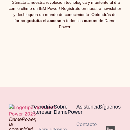
¡Súmate a nuestra revolución tecnológica y mantente al día
con lo último en IBM Power! Regístrate en nuestra newsletter
y desbloquea un mundo de conocimiento. Obtendrás de
forma
gratuita
el
acceso
a todos los
cursos
de Dame
Power.
Te podría
Sobre
Asistencia
Síguenos
interesar
DamePower
DamePower,
Contacto
la
Servidores
Sobre
comunidad