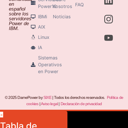
en
FAQ
Power10
nosotros
español
sobre los
IBMi
Noticias
servidores
Power de
AIX
IBM.
Linux
IA
Sistemas
Operativos
en Power
© 2025 DamePower by
SIXE
| Todos los derechos reservados.
Política de
cookies
|
Aviso legal
|
Declaración de privacidad
×
Tabla de