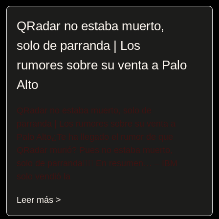
QRadar no estaba muerto,
solo de parranda | Los
rumores sobre su venta a Palo
Alto
QRadar no estaba muerto, solo de
parranda | Los rumores sobre su venta a
Palo Alto¿Te ha llegado el rumor de que
QRadar murió? Pues no estaba muerto,
solo de parranda😶‍🌫️​ En resumen… – IBM
solo vendió la
Leer más >