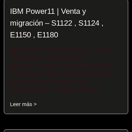
IBM Power11 | Venta y
migración – S1122 , S1124 ,
E1150 , E1180
IBM Power11 | Venta y migración – S1122 ,
S1124 , E1150 , E1180Power11 +
Migración + Soporte = Tranquilidad total En
SIXE te damos todos los ingredientes para
que tus servidores funcionen sin
complicaciones: ✅ Servidor #Power11
Leer más >